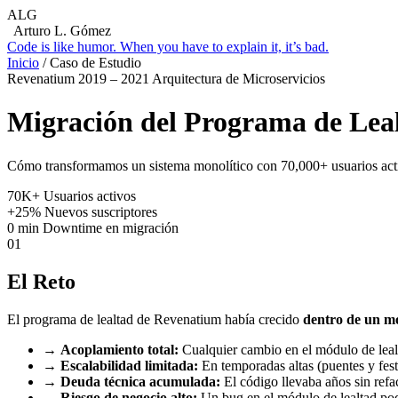
ALG
Arturo L. Gómez
Code is like humor. When you have to explain it, it’s bad.
Inicio
/
Caso de Estudio
Revenatium
2019 – 2021
Arquitectura de Microservicios
Migración del Programa de Leal
Cómo transformamos un sistema monolítico con 70,000+ usuarios act
70K+
Usuarios activos
+25%
Nuevos suscriptores
0 min
Downtime en migración
01
El Reto
El programa de lealtad de Revenatium había crecido
dentro de un m
→
Acoplamiento total:
Cualquier cambio en el módulo de lealta
→
Escalabilidad limitada:
En temporadas altas (puentes y festi
→
Deuda técnica acumulada:
El código llevaba años sin refa
→
Riesgo de negocio alto:
Un bug en el módulo de lealtad pod