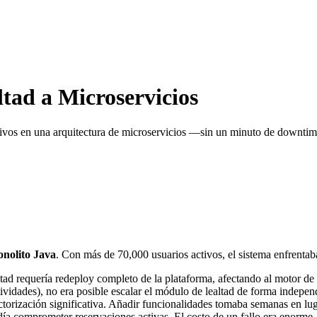
tad a Microservicios
ivos en una arquitectura de microservicios —sin un minuto de downtim
onolito Java
. Con más de 70,000 usuarios activos, el sistema enfrentab
d requería redeploy completo de la plataforma, afectando al motor de r
vidades), no era posible escalar el módulo de lealtad de forma independi
ctorización significativa. Añadir funcionalidades tomaba semanas en lug
ía comprometer reservaciones activas. El costo de un fallo era enorme.